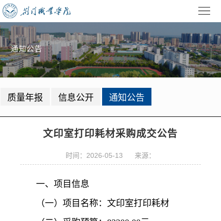
首
页
学
通知公告
校
招
概
生
教
质量年报
信息公开
通知公告
况
就
学
学
业
管
生
校
文印室打印耗材采购成交公告
理
工
园
党
时间：2026-05-13 来源：
作
动
建
公
一、项目信息
态
园
共
信
（一）项目名称：文印室打印耗材
地
服
息
录