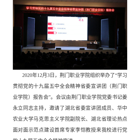
务
公
取
开
查
询
2020年12月3日，荆门职业学院组织举办了“学习
贯彻党的十九届五中全会精神省委宣讲团（荆门职
业学院）报告会”。会议由荆门职业学院党委书记姜
永立同志主持，邀请了湖北省委宣讲团成员、华中
农业大学马克思主义学院副院长、湖北省理论热点
面对面示范点建设首席专家李恺教授来我校进行党