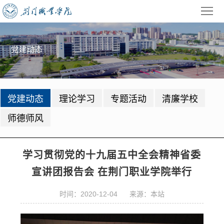
首
页
学
党建动态
校
招
概
生
教
党建动态
理论学习
专题活动
清廉学校
况
就
学
学
师德师风
业
管
生
校
理
工
园
党
学习贯彻党的十九届五中全会精神省委
宣讲团报告会 在荆门职业学院举行
作
动
建
公
态
时间：2020-12-04 来源：本站
园
共
信
地
服
息
录