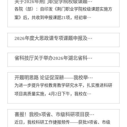
关于2026年荆门职业学院校级课题···
务
公
各院（部）：自印发《荆门职业学院校级课题实施方
取
案》后，共收到申报课题21项，经初审···
开
查
询
2026年度大思政课专项课题申报及···
省科技厅关于举办2026年湖北省科···
开题明思路 论证促深耕——我校举···
为进一步提升学校教育教学研究水平，扎实推进科研
项目高质量实施，4月2日下午，我校在···
喜报！我校9项省、市级科研项目获···
近日，我校科研工作捷报频传——获批9项省、市级