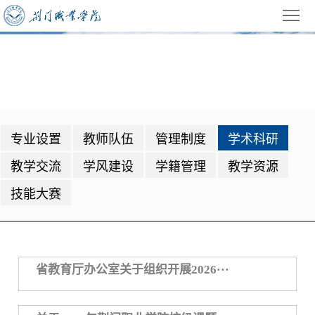
首
页
学
学术科研
校
招
概
生
教
专业设置
教师队伍
管理制度
学术科研
况
就
学
学
教学交流
学风建设
学籍管理
教学资源
业
管
生
校
技能大赛
理
工
园
党
作
动
建
公
省教育厅办公室关于组织开展2026···
态
园
共
信
地
服
息
录