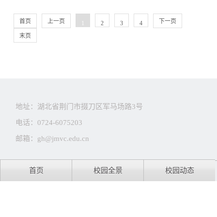
首页
上一页
下一页
1
2
3
4
末页
地址：湖北省荆门市掇刀区军马场路3号
电话：0724-6075203
邮箱：gh@jmvc.edu.cn
首页
校园全景
校园动态
Copyright © 荆门职业学院 技术支持：
荆门鑫网
鄂ICP备16017464号-1