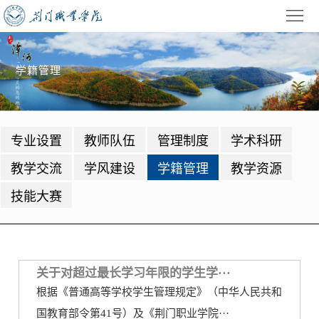
首
页
学
学籍管理
校
招
概
生
教
专业设置
教师队伍
管理制度
学术科研
况
就
学
学
教学交流
学风建设
学籍管理
教学资源
业
管
生
校
技能大赛
理
工
园
党
作
动
建
公
关于对超过最长学习年限的学生学···
态
园
共
信
根据《普通高等学校学生管理规定》（中华人民共和
地
服
息
录
国教育部令第41号）及《荆门职业学院···