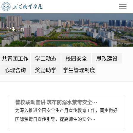
首
页
学
学生工作
校
招
概
生
教
共青团工作
学工动态
校园安全
思政建设
况
就
学
学
心理咨询
奖励助学
学生管理制度
业
管
生
校
理
工
园
党
作
动
建
警校联动宣讲 筑牢防溺水禁毒安全···
公
为深入推进全国安全生产月宣传教育工作，同步做好
态
园
共
信
国际禁毒日宣传引导，提高师生的安全···
地
服
息
录