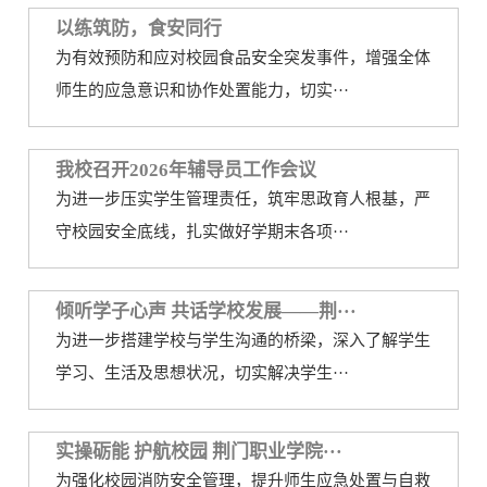
以练筑防，食安同行
务
公
取
为有效预防和应对校园食品安全突发事件，增强全体
开
查
师生的应急意识和协作处置能力，切实···
询
我校召开2026年辅导员工作会议
为进一步压实学生管理责任，筑牢思政育人根基，严
守校园安全底线，扎实做好学期末各项···
倾听学子心声 共话学校发展——荆···
为进一步搭建学校与学生沟通的桥梁，深入了解学生
学习、生活及思想状况，切实解决学生···
实操砺能 护航校园 荆门职业学院···
为强化校园消防安全管理，提升师生应急处置与自救