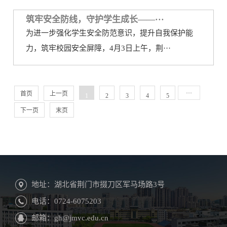
筑牢安全防线，守护学生成长——···
为进一步强化学生安全防范意识，提升自我保护能
力，筑牢校园安全屏障，4月3日上午，荆···
···
首页
上一页
1
2
3
4
5
下一页
末页
地址：湖北省荆门市掇刀区军马场路3号
电话：0724-6075203
邮箱：gh@jmvc.edu.cn