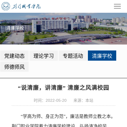
首
页
学
清廉学校
校
招
概
生
教
党建动态
理论学习
专题活动
清廉学校
况
就
学
学
师德师风
业
管
生
校
理
工
园
党
“说清廉，讲清廉” 清廉之风满校园
作
动
建
公
时间：2022-05-20 来源：本站
态
园
共
信
“学高为师、身正为范”，廉洁是教师立教之本。
地
服
息
录
荆门职业学院着力清廉学校建设，弘扬清净校风，