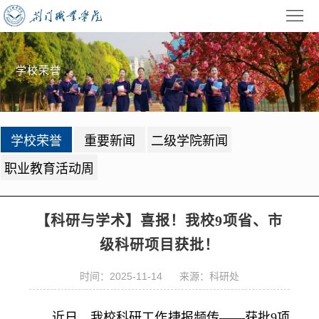
首
页
学
学校荣誉
校
招
概
生
教
学校荣誉
重要新闻
二级学院新闻
况
就
学
学
职业教育活动周
业
管
生
校
理
工
园
党
【科研与学术】喜报！我校9项省、市
级科研项目获批！
作
动
建
公
态
时间：2025-11-14 来源：科研处
园
共
信
地
服
息
录
近日，我校科研工作捷报频传——获批9项