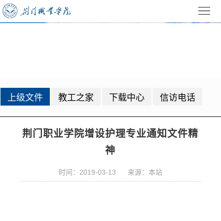
首
页
学
上级文件
校
招
概
生
教
上级文件
教工之家
下载中心
信访电话
况
就
学
学
业
管
生
校
荆门职业学院增设护理专业通知文件精
理
工
园
党
神
作
动
建
公
时间：2019-03-13 来源：本站
态
园
共
信
地
服
息
录