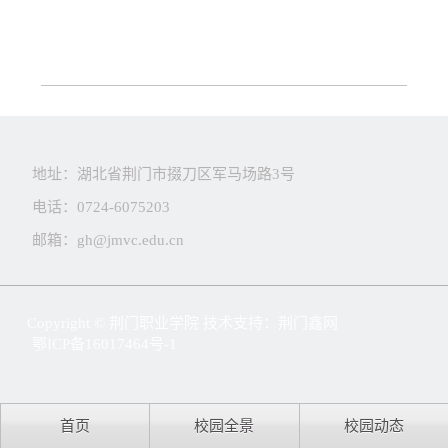
务
公
取
开
查
询
地址：湖北省荆门市掇刀区军马场路3号
电话：0724-6075203
邮箱：gh@jmvc.edu.cn
Copyright © 荆门职业学院 技术支持：
荆门鑫网
鄂ICP备16017464号-1
首页
校园全景
校园动态