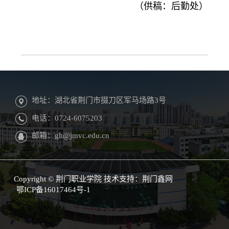
（供稿：后勤处）
地址：湖北省荆门市掇刀区军马场路3号
电话：0724-6075203
邮箱：gh@jmvc.edu.cn
Copyright © 荆门职业学院 技术支持：
荆门鑫网
鄂ICP备16017464号-1