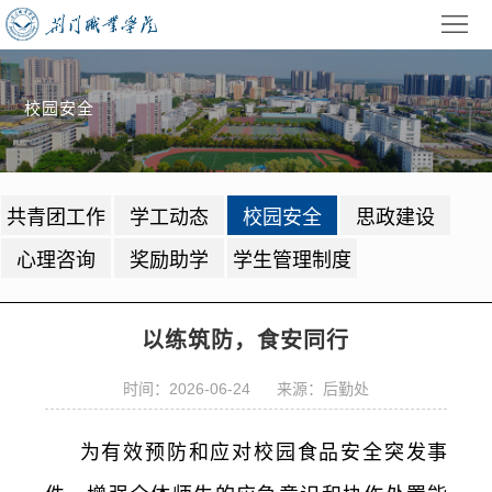
首
页
学
校园安全
校
招
概
生
教
共青团工作
学工动态
校园安全
思政建设
况
就
学
学
心理咨询
奖励助学
学生管理制度
业
管
生
校
理
工
园
党
以练筑防，食安同行
作
动
建
公
时间：2026-06-24 来源：后勤处
态
园
共
信
为有效预防和应对校园食品安全突发事
地
服
息
录