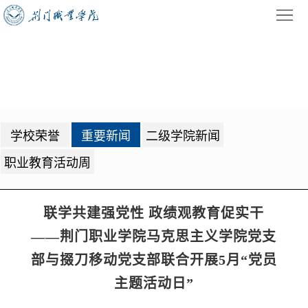
首
页
学
重要新闻
校
招
概
生
教
学校荣誉
重要新闻
二级学院新闻
况
就
学
学
职业教育活动周
业
管
生
校
理
工
园
党
联学共建强党性 政绩观教育促实干
——荆门职业学院马克思主义学院党支
作
动
建
公
部与掇刀移动党支部联合开展5月“党员
态
园
共
信
主题活动日”
地
服
息
录