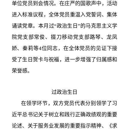
单位党员到会情况。在庄严的国歌声中，活动
进入标准议程，全体党员重温入党誓词、集体
诵读党章。本月过“政治生日”的马克思主义学
院党支部常俊、掇刀移动党支部路琴、龙凤
娇、秦莉等4位同志，在全体党员的见证下接
受了生日贺卡与祝福，进一步增强了归属感和
荣誉感。
过政治生日
在领学环节，双方党员代表分别领学了习
近平总书记关于树立和践行正确政绩观的重要
论述、关于服务业发展的重要指示精神、《求