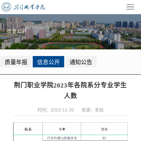
首
页
学
信息公开
校
招
概
生
教
质量年报
信息公开
通知公告
况
就
学
学
业
管
生
校
荆门职业学院2023年各院系分专业学生
理
工
园
党
人数
作
动
建
公
时间：2023-11-20 来源：本站
态
园
共
信
地
服
息
录