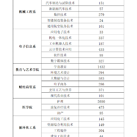
务
公
取
开
查
询