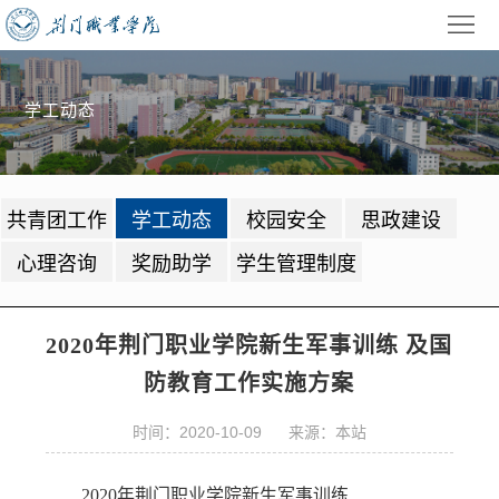
首
页
学
学工动态
校
招
概
生
教
共青团工作
学工动态
校园安全
思政建设
况
就
学
学
心理咨询
奖励助学
学生管理制度
业
管
生
校
理
工
园
党
2020年荆门职业学院新生军事训练 及国
防教育工作实施方案
作
动
建
公
态
时间：2020-10-09 来源：本站
园
共
信
地
服
息
录
2020年荆门职业学院新生军事训练