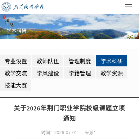
首
页
学
学术科研
校
招
概
生
教
专业设置
教师队伍
管理制度
学术科研
况
就
学
学
教学交流
学风建设
学籍管理
教学资源
业
管
生
校
技能大赛
理
工
园
党
作
动
建
公
关于2026年荆门职业学院校级课题立项
通知
态
园
共
信
时间：2026-07-01 来源：
地
服
息
录