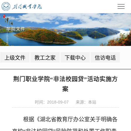
首
页
学
学院文件
校
招
概
生
教
上级文件
教工之家
下载中心
信访电话
况
就
学
学
业
管
生
校
荆门职业学院“非法校园贷”活动实施方
理
工
园
党
案
作
动
建
公
时间：2018-09-07 来源：本站
态
园
共
信
根据《湖北省教育厅办公室关于明确各
地
服
息
录