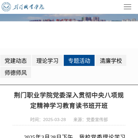
首
页
学
专题活动
校
招
概
生
教
党建动态
理论学习
专题活动
清廉学校
况
就
学
学
师德师风
业
管
生
校
理
工
园
党
荆门职业学院党委深入贯彻中央八项规
定精神学习教育读书班开班
作
动
建
公
态
时间：2025-03-28 来源：党委宣传部
园
共
信
地
服
息
录
2025年3月28日下午，我校党委理论学习