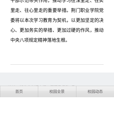
干部示范带头作用，推动学习往深里走、往实
里走、往心里走的重要举措。荆门职业学院党
委将以本次学习教育为契机，以更加坚定的决
心、更加务实的举措、更加过硬的作风，推动
中央八项规定精神落地生根。
地址：湖北省荆门市掇刀区军马场路3号
首页
校园全景
校园动态
电话：0724-6075203
邮箱：gh@jmvc.edu.cn