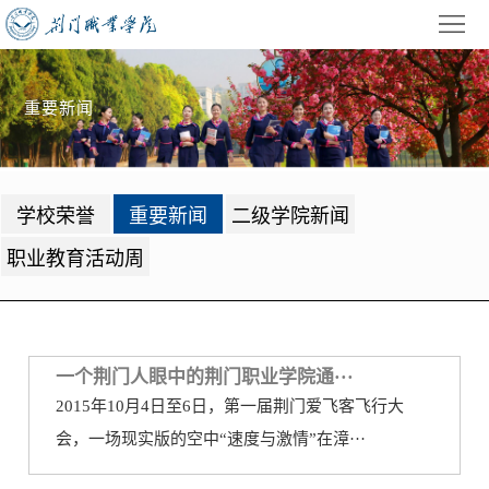
首
页
学
重要新闻
校
招
概
生
教
学校荣誉
重要新闻
二级学院新闻
况
就
学
学
职业教育活动周
业
管
生
校
理
工
园
党
作
动
建
一个荆门人眼中的荆门职业学院通···
公
2015年10月4日至6日，第一届荆门爱飞客飞行大
态
园
共
信
会，一场现实版的空中“速度与激情”在漳···
地
服
息
录