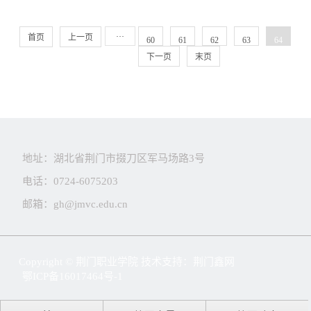
···
首页
上一页
60
61
62
63
64
下一页
末页
地址：湖北省荆门市掇刀区军马场路3号
电话：0724-6075203
邮箱：gh@jmvc.edu.cn
Copyright © 荆门职业学院 技术支持：
荆门鑫网
鄂ICP备16017464号-1