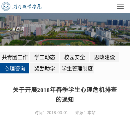
首
页
学
心理咨询
校
招
概
生
教
共青团工作
学工动态
校园安全
思政建设
况
就
学
学
心理咨询
奖励助学
学生管理制度
业
管
生
校
理
工
园
党
关于开展2018年春季学生心理危机排查
的通知
作
动
建
公
态
时间：2018-03-01 来源：本站
园
共
信
地
服
息
录