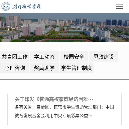
首
页
学
学生工作
校
招
概
生
教
共青团工作
学工动态
校园安全
思政建设
况
就
学
学
心理咨询
奖励助学
学生管理制度
业
管
生
校
理
工
园
党
作
动
建
关于印发《普通高校家庭经济困难···
公
各有关省、自治区、直辖市学生资助管理部门：中国
态
园
共
信
教育发展基金会利用中央专项彩票公益···
地
服
息
录