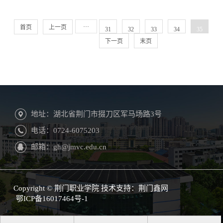
···
首页
上一页
31
32
33
34
35
下一页
末页
地址：湖北省荆门市掇刀区军马场路3号
电话：0724-6075203
邮箱：gh@jmvc.edu.cn
Copyright © 荆门职业学院 技术支持：
荆门鑫网
鄂ICP备16017464号-1